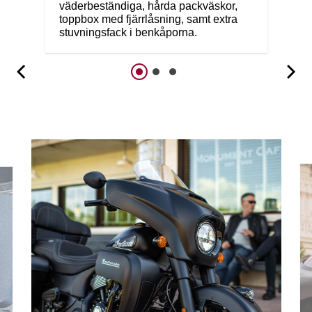
väderbeständiga, hårda packväskor,
toppbox med fjärrlåsning, samt extra
stuvningsfack i benkåporna.