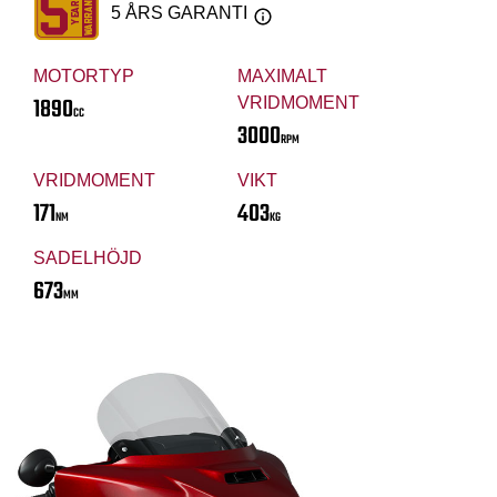
5 ÅRS GARANTI
MOTORTYP
MAXIMALT
1890
VRIDMOMENT
CC
3000
RPM
VRIDMOMENT
VIKT
171
403
NM
KG
SADELHÖJD
673
MM