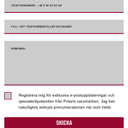
TELEFONNUMMER : +46 X XX XX XX XX
*
FYLL I DITT POSTNUMMER ELLER GATUNAMN*
SPØRSMÅL
Registrera mig för exklusiva e-postuppdateringar och
specialerbjudanden från Polaris varumärken. Jag kan
naturligtvis avbryta prenumerationen när som helst.