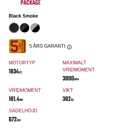
PACKAGE
Black Smoke
5 ÅRS GARANTI
MOTORTYP
MAXIMALT
1834
VRIDMOMENT
CC
3800
RPM
VRIDMOMENT
VIKT
181.4
382
NM
KG
SADELHÖJD
672
MM